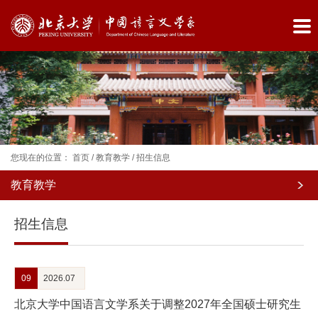
您现在的位置：
首页
/
教育教学
/
招生信息
教育教学
院
招生信息
系
概
09
2026.07
况
北京大学中国语言文学系关于调整2027年全国硕士研究生
师