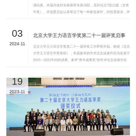
满结束。本届共收到专家推荐专著18部，系列论文7组12篇（含青
资
年奖）。评选委员会认真审议了每一种参选著作，经投票表决，评
选出一等奖1项，二等奖3项，青年成果奖2项： ...
队
03
伍
北京大学王力语言学奖第二十一届评奖启事
2024-11
新
北京大学王力语言学奖第二十一届评奖工作即将开始。根据《北京
大学王力语言学奖章程》，本届参评的学术论文或著作应为发表于
闻
2015—2022年内的成果。参评“青年成果奖”的学术论文或著作应
发表于2020—2024年，论著发表时作者的...
公
19
告
2023-11
教
育
教
学