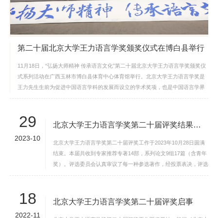
学
术
第二十届北京大学王力语言学奖颁奖仪式在博白县举行
研
11月18日，“弘扬大师精神 传承语言文化”第二十届北京大学王力语言学奖颁奖仪
究
式系列活动在广西玉林市博白县体育中心体育馆举行。北京大学王力语言学奖是
王力先生生前为促进中国语言学科的发展而设立的学术奖项，也是中国语言学界
学
专项评奖中最具影响力的...
生
29
北京大学王力语言学奖第二十届评奖结果揭晓
发
2023-10
北京大学王力语言学奖第二十届评奖工作于2023年10月28日圆满
展
结束。本届共收到专家推荐专著14部，系列论文9组17篇（含青年
奖）。评选委员会认真审议了每一种参选著作，经投票表决，评选
党
出二等奖3项，青年成果奖3项。
团
18
北京大学王力语言学奖第二十届评奖启事
建
2022-11