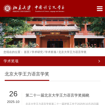
您现在的位置：
首页
/
学术研究
/
学术奖项
/
北京大学王力语言学奖
学术奖项
院
北京大学王力语言学奖
系
概
26
况
第二十一届北京大学王力语言学奖揭晓
2025-10
师
北京大学王力语言学奖第二十一届评奖工作于2025年10月25日圆