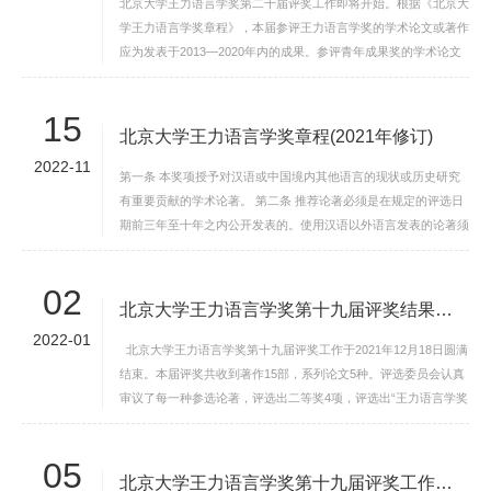
北京大学王力语言学奖第二十届评奖工作即将开始。根据《北京大
设
学王力语言学奖章程》，本届参评王力语言学奖的学术论文或著作
应为发表于2013—2020年内的成果。参评青年成果奖的学术论文
合
或著作应为发表于2018—2022年，论著发表...
作
15
北京大学王力语言学奖章程(2021年修订)
交
2022-11
第一条 本奖项授予对汉语或中国境内其他语言的现状或历史研究
流
有重要贡献的学术论著。 第二条 推荐论著必须是在规定的评选日
期前三年至十年之内公开发表的。使用汉语以外语言发表的论著须
继
提供汉语译文。 第三条 本奖项每两年评选一...
续
02
北京大学王力语言学奖第十九届评奖结果揭晓
教
2022-01
北京大学王力语言学奖第十九届评奖工作于2021年12月18日圆满
育
结束。本届评奖共收到著作15部，系列论文5种。评选委员会认真
审议了每一种参选论著，评选出二等奖4项，评选出“王力语言学奖
青年成果奖”3项： ...
05
北京大学王力语言学奖第十九届评奖工作即将开始