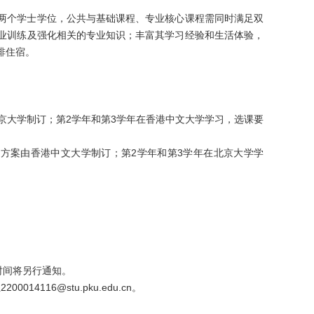
两个学士学位，公共与基础课程、专业核心课程需同时满足双
业训练及强化相关的专业知识；丰富其学习经验和生活体验，
排住宿。
京大学
制订；第2学年和第3学年在
香港中文大学
学习，选课要
养方案由
香港中文大学
制订；第2学年和第3学年在
北京大学
学
时间将另行通知。
4116@stu.pku.edu.cn。