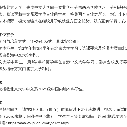
是指北京大学、香港中文大学同一专业学生分跨两所学校学习，分别获得
求。修读两校中文系双学位专业的学生，将集两个专业之所长，增进其专
学术视野，极大增强其在继续升学或就业方面之优势。双方互免学费，安
学位授予
学习与培养方式：“1+2+1”模式。具体安排如下：
学本科生：第1学年和第4学年在北京大学学习，选课要求及培养方案由
北
案由
香港中文大学
制订。
文大学本科生：第1学年和第学年在香港中文大学学习，选课要求及培
求及培养方案由
北京大学
制订。
象
仅招收北京大学中文系2024级中国内地本科学生。
式
兴趣的同学，请在3月28日（周五）前填写以下两个表格进行报名，面试
表（word表格，在附件中下载），学生本人签名后扫描，以pdf格式发送至220001
: https://www.wjx.cn/vm/ryjgKff.aspx