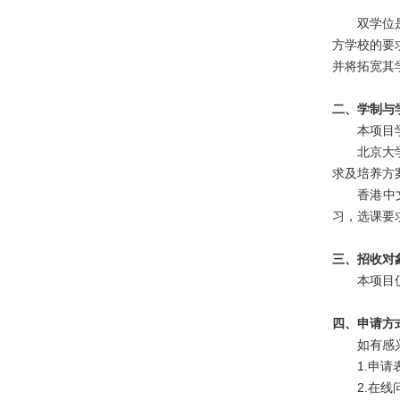
双学位
方学校的要
并将拓宽其
二、学制与
本项目
北京大
求及培养方
香港中
习，选课要
三、招收对
本项目
四、申请方
如有感
1.申请
2.在线问卷