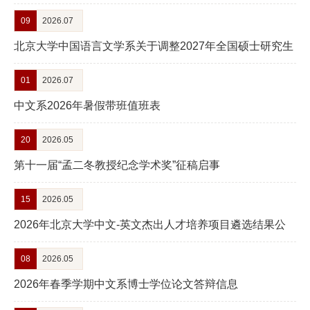
09
2026.07
资
北京大学中国语言文学系关于调整2027年全国硕士研究生
队
招生考试初试科目的公告
伍
01
2026.07
新
中文系2026年暑假带班值班表
闻
20
2026.05
公
第十一届“孟二冬教授纪念学术奖”征稿启事
告
15
2026.05
教
2026年北京大学中文-英文杰出人才培养项目遴选结果公
育
告
08
2026.05
教
2026年春季学期中文系博士学位论文答辩信息
学