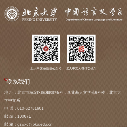
设
合
作
交
流
继
北大中文系微信公众号
北大中文人微信公众号
续
联系我们
教
地 址：北京市海淀区颐和园路5号，李兆基人文学苑6号楼，北京大
育
学中文系
电 话：010-62751601
邮 编：100871
邮 箱：gzwxq@pku.edu.cn