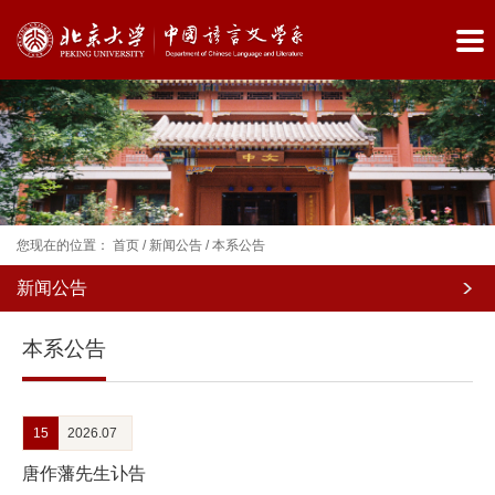
您现在的位置：
首页
/
新闻公告
/
本系公告
新闻公告
院
本系公告
系
概
15
2026.07
况
唐作藩先生讣告
师