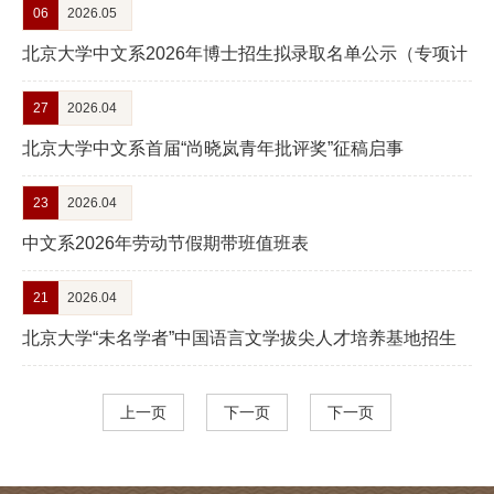
06
2026.05
学
北京大学中文系2026年博士招生拟录取名单公示（专项计
术
划）
27
2026.04
研
北京大学中文系首届“尚晓岚青年批评奖”征稿启事
究
23
2026.04
学
中文系2026年劳动节假期带班值班表
生
发
21
2026.04
北京大学“未名学者”中国语言文学拔尖人才培养基地招生
展
报名启动
党
上一页
下一页
下一页
团
建