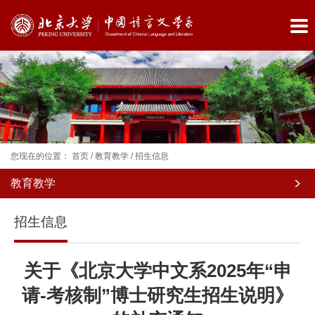
您现在的位置：
首页
/
教育教学
/
招生信息
教育教学
院
招生信息
系
概
关于《北京大学中文系2025年“申
况
请-考核制”博士研究生招生说明》
师