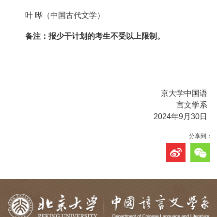
学
叶 晔（中国古代文学）
术
备注：报少干计划的
考生
不受以上限制。
研
究
学
京大学中国语
言文学系
生
2024年9月30日
发
分享到：
展
党
团
建