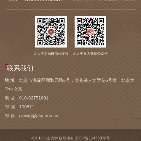
设
合
作
交
北大中文系微信公众号
北大中文人微信公众号
流
联系我们
继
地 址：北京市海淀区颐和园路5号，李兆基人文学苑6号楼，北京大
续
学中文系
教
电 话：010-62751601
邮 编：100871
育
邮 箱：gzwxq@pku.edu.cn
©2017北京大学 版权所有 京ICP备12456878号