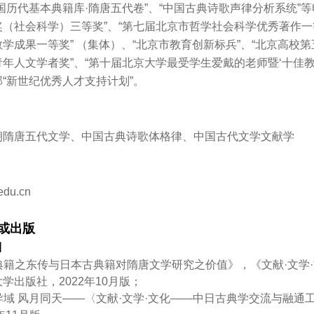
国历代基本典籍库·隋唐五代卷”、“中国古典诗歌声律分析系统”
（社会科学）三等奖”、“第七届北京市哲学社会科学优秀著作一等
学成果一等奖” （集体）、“北京市教育创新标兵”、“北京高校第
年人文学者奖”、“第十届北京大学最受学生爱戴的老师暨‘十佳教师
“新世纪优秀人才支持计划”。
朝隋唐五代文学、中国古典诗歌体格律、中国古代文学文献学
edu.cn
或出版
目
唐典籍之东传与日本古典籍对隋唐文学研究之价值》，《文献·文
学出版社，2022年10月版；
川异域 风月同天——〈文献·文学·文化——中日古典学交流与融