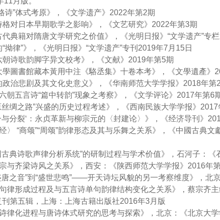
年11月版。
代“格诗”体式考原》，《文学遗产》2022年第2期
代诗格对日本早期歌学之影响》，《文艺研究》2022年第3期
本古代典籍对隋唐文学研究之价值》，《光明日报》“文学遗产”专栏20
的“拗律”》，《光明日报》“文学遗产”专刊2019年7月15日
魏六朝诗歌韵脚字异文校考》，《文献》2019年第5期
都大學圖書館藏本黃用中注《駱丞集》十卷本考》，《文學遺產》20
甫的政治悲剧及其文化史意义》，《华南师范大学学报》2018年第
汉魏六朝五言诗“篇中转韵”现象之考察》，《文学评论》2017年第6
“草原丝绸之路”兴盛的历史过程考述》，《西南民族大学学报》2017
“统一与分裂‘：永贞革新与柳宗元的〈封建论〉》，《经济导刊》201
〈诗经〉 “商颂”“周颂”韵律形态及其与乐舞之关系》，《中國古典
“中国古典诗歌声律分析系统”的研制过程与学术价值》，石河子：《
唐太宗与齐梁诗风之关系》，西安：《陕西师范大学学报》2016年第
从“盛唐之音”到“盛世悲鸣”——开天诗坛风貌的另一考察维度》，北
《大同句律形成过程及与五言诗单句韵律结构变化之关系》，蔡宗齐
刊第五辑，上海：上海古籍出版社2016年3月版
五言诗律化进程与唐诗体式研究的思考与探索》，北京：《北京大学学