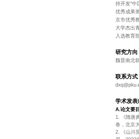
持开发“中
优秀成果奖
京市优秀教
大学杰出青
入选教育部
研究方向
魏晋南北
联系方式
dxq@pku.
学术发表
A.论文要
1. 《隋
卷，北京大
2. 《山