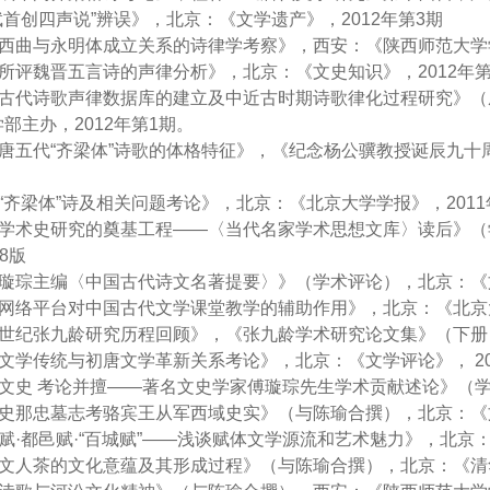
“王斌首创四声说”辨误》，北京：《文学遗产》，2012年第3期
吴声西曲与永明体成立关系的诗律学考察》，西安：《陕西师范大学学
沈约所评魏晋五言诗的声律分析》，北京：《文史知识》，2012年第
《中国古代诗歌声律数据库的建立及中近古时期诗歌律化过程研究》
部主办，2012年第1期。
论晚唐五代“齐梁体”诗歌的体格特征》，《纪念杨公骥教授诞辰
月
盛唐“齐梁体”诗及相关问题考论》，北京：《北京大学学报》，2011
当代学术史研究的奠基工程——〈当代名家学术思想文库〉读后》（
8版
读傅璇琮主编〈中国古代诗文名著提要〉》（学术评论），北京：《文
试论网络平台对中国古代文学课堂教学的辅助作用》，北京：《北京
二十世纪张九龄研究历程回顾》，《张九龄学术研究论文集》（下册）
北齐文学传统与初唐文学革新关系考论》，北京：《文学评论》， 20
博通文史 考论并擅——著名文史学家傅璇琮先生学术贡献述论》（
从阿史那忠墓志考骆宾王从军西域史实》（与陈瑜合撰），北京：《文
汉大赋·都邑赋·“百城赋”——浅谈赋体文学源流和艺术魅力》，北京：
唐宋文人茶的文化意蕴及其形成过程》（与陈瑜合撰），北京：《清华