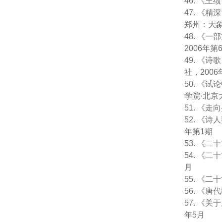
46. 《
47. 
郑州：大象
48. 
2006年第
49. 《
社，2006
50. 《
学院·北京
51. 《
52. 《
年第1期
53. 《
54. 《
月
55. 《
56. 《
57. 《
年5月