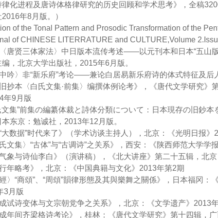
诗律化进程及唐诗体格律研究的历史回顾和学术思考》，全稿320
2016年8月版。）
ion of the Tonal Pattern and Prosodic Transformation of the Pen
rnal of CHINESE LITERRATURE and CULTURE,Volume 2.Issue 
周弼〈唐贤三体家法〉中日版本流传考述——以元刊本和日本“五
编，北京大学出版社，2015年6月版。
〈秦中吟〉非“新乐府”考论——兼论白居易新乐府诗的体式特征及后
日藏旧抄本〈白氏文集·前集〉编撰体例论考》，《唐代文学研究》
14年9月版
“白氏文集”前集の編纂体裁と詩体分類について：日本現存の旧鈔
本东京：勉诚社，2013年12月版。
国学“大数据”时代来了》（学术访谈主持人），北京：《光明日报》201
〈白氏文集〉“古体”与“古调诗”之关系》，西安：《陕西师范大学学报
盛唐气象与诗仙李白》（演讲稿），《北大讲座》第二十五辑，北京
周颙行年略考》，北京：《中国典籍与文化》2013年第2期
〈詩經〉“商頌”、“周頌”韻律形態及其與樂舞之關係》，日本福冈
年3月版
唐开成试诗变体与文宗朝党争之关系》，北京：《文学遗产》2013
唐开成年间齐梁格诗考论》，桂林：《唐代文学研究》第十四辑，广