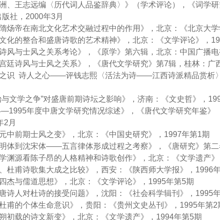
吴相洲、王志远编〈历代词人品鉴辞典〉》（学术评论），《词学研究
版社，2000年3月
试论隋炀帝在南北文化艺术交融过程中的作用》，北京：《北京大学学
地域文化的整合和盛唐诗歌的艺术精神》，北京：《文学评论》，19
齐梁诗风与士风之关系考论》，《原学》第六辑，北京：中国广播电视
唐初宫廷诗风与士风之关系》，《唐代文学研究》第7辑，桂林：广西
学者之识 诗人之心——评钱志熙〈活法为诗——江西诗派精品赏析
“吏治与文学之争”对盛唐前期诗坛之影响》，济南：《文史哲》，19
1994—1995年度中唐文学研究情况综述》，《唐代文学研究年鉴》
年2月
唐开元中前期士风之变》，北京：《中国史研究》，1997年第1期
从永明体到沈宋体——五言律体形成过程之考察》，《唐研究》第二
从家学渊源看陈子昂的人格精神和诗歌创作》，北京：《文学遗产》， 
庾信、杜甫诗歌集大成之比较》，西安：《陕西师大学报》，1996
初唐四杰与儒道思想》，北京：《文学评论》，1995年第5期
论中唐诗人对杜诗的接受问题》，沈阳：《社会科学辑刊》，1995
试论杜甫的个体生命意识》，贵阳：《贵州文史丛刊》，1995年第2
论龙朔初载的诗文新变》，北京：《文学遗产》，1994年第5期