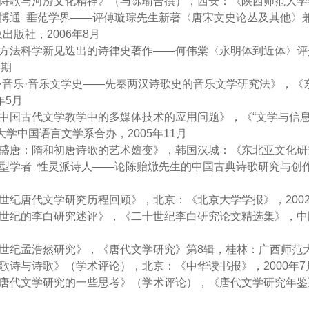
王绩诗歌与河汾文化精神》（与陈瑜合撰），西安：《陕西师范大学学
《精深博通 垂范学界——评傅璇琮先生新著〈唐宋文史论丛及其他
出版社，2006年8月
《一部方法科学新见迭出的诗律史著作——何伟棠〈永明体到近体〉
6期
诗歌·音乐·音乐文学史——先秦两汉诗歌史的音乐文学研究法》，《
年5月
试论中国古代文学教学中的多媒体技术的应用问题》，《“文学与
大学中国语言文学系合办，2005年11月
走向盛唐：隋和初唐诗歌的艺术嬗变》，韩国汉城：《东北亚文化研究
诗人型学者 性灵派诗人——论陈贻焮先生的中国古典诗歌研究与创
二十世纪唐代文学研究历程回顾》，北京：《北京大学学报》，200
二十世纪的李白研究述评》，《二十世纪李白研究论文精选集》，中
二十世纪孟浩然研究》，《唐代文学研究》第8辑，桂林：广西师范大
唐代歌诗与诗歌》（学术评论），北京：《中华读书报》，2000年7
关于唐代文学研究的一些思考》（学术评论），《唐代文学研究年鉴》