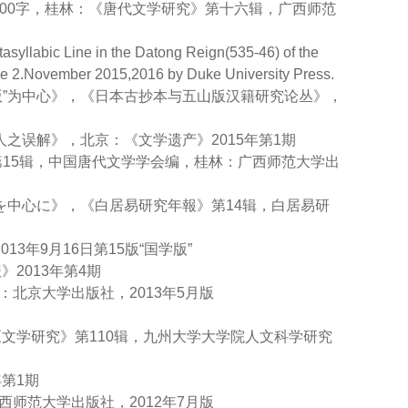
00字，桂林：《唐代文学研究》第十六辑，广西师范
tasyllabic Line in the Datong Reign(535-46) of the
2.November 2015,2016 by Duke University Press.
山版”为中心》，《日本古抄本与五山版汉籍研究论丛》，
人之误解》，北京：《文学遗产》2015年第1期
第15辑，中国唐代文学学会编，桂林：广西师范大学出
本を中心に》，《白居易研究年報》第14辑，白居易研
3年9月16日第15版“国学版”
》2013年第4期
：北京大学出版社，2013年5月版
：《文学研究》第110辑，九州大学大学院人文科学研究
年第1期
西师范大学出版社，2012年7月版