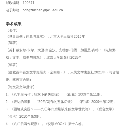
邮政编码：100871
学
电子邮箱：
congzhichen@pku.edu.cn
术
学术成果
研
【著作】
《世界两侧：想象与真实》，北京大学出版社2016年
究
【译著】
【英】戴安娜·卡尔、大卫·白金汉、安德鲁·伯恩、加雷思·肖特：《电脑游
学
戏：文本、叙事与游戏》，北京大学出版社2015年
生
【编著】
《建党百年百篇文学短经典（全四卷）》，人民文学出版社2021年（与贺绍
发
俊、李云雷合编）
展
【论文及文学批评】
1. 《八零后写作：狂欢下的失语症》，《山花》2009年第11期。
党
2. 《表达的黑洞——“80后”写作的整体症候》，《西湖》2009年第12期。
3. 《困境或突围？——九〇年代后期以来的文学世代论》，《联合文学》
团
（台湾）2010年第3期。
建
4. 《八〇后写作观察》，《悦读MOOK》第十六卷。