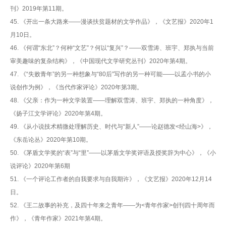
刊》2019年第11期。
45. 《开出一条大路来——漫谈扶贫题材的文学作品》，《文艺报》2020年1
月10日。
46. 《何谓“东北”？何种“文艺”？何以“复兴”？——双雪涛、班宇、郑执与当前
审美趣味的复杂结构》，《中国现代文学研究丛刊》2020年第4期。
47. 《“失败青年”的另一种想象与“80后”写作的另一种可能——以孟小书的小
说创作为例》，《当代作家评论》2020年第3期。
48. 《父亲：作为一种文学装置——理解双雪涛、班宇、郑执的一种角度》，
《扬子江文学评论》2020年第4期。
49. 《从小说技术精微处理解历史、时代与“新人”——论赵德发<经山海>》，
《东岳论丛》2020年第10期。
50. 《茅盾文学奖的“表”与“里”——以茅盾文学奖评语及授奖辞为中心》，《小
说评论》2020年第6期
51. 《一个评论工作者的自我要求与自我期许》，《文艺报》2020年12月14
日。
52. 《王二故事的补充，及四十年来之青年——为<青年作家>创刊四十周年而
作》，《青年作家》2021年第4期。