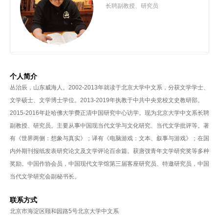
长聘副教授、研究员
资
队
伍
新
个人简介
丛治辰，山东威海人。2002-2013年就读于北京大学中文系，分获文学学士、
闻
文学硕士、文学博士学位。2013-2019年执教于中共中央党校文史教研部。
公
2015-2016年赴哈佛大学费正清中国研究中心访学。现为北京大学中文系长聘
副教授、研究员。主要从事中国现当代文学与文化研究、当代文学批评等。著
告
有《世界两侧：想象与真实》；译有《电脑游戏：文本、叙事与游戏》；在国
内外期刊报纸发表研究论文及文学评论百余篇。获唐弢青年文学研究奖等多种
教
奖励。中国作协会员，中国现代文学馆第三届客座研究员、特邀研究员，中国
育
当代文学研究会副秘书长。
教
联系方式
学
北京市海淀区颐和园路5号北京大学中文系