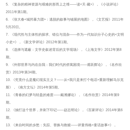
5. 《复杂的精神资源与艰难的形而上之维——读<天·藏>》，《小说评论》
设
2011年第1期。
合
6. 《张大春<城邦暴力团>：逃脱的叙事与铺展的地图》，《文艺报》2011年
5月20日。
作
7. 《现代性与主体性的探求、错位与混杂——作为一代知识分子心史的<文明
交
小史>》，《新文学评论》2012年第1期。
8. 《选择与遮蔽：文学史叙述背后的文学现场》，《上海文学》2012年第8
流
期。
继
9. 《外部世界与内在自我：我们时代的侨寓困境——甫跃辉论》，《名作欣
赏》2013年第34期。
续
10. 《究竟什么是魔幻现实主义？——从<我只是来打个电话>重新理解马尔克
教
斯》，《南方文坛》2014年第5期。
11. 《青春的幻梦与轻盈的难度——戴潍娜论》，《名作欣赏》2014年第9
育
期。
12. 《抽打这个世界，并刺下印记——赵志明论》，《百家评论》2014年第6
期。
13. 《来自时间的乡愁：失踪、替换与救赎——评童伟格<童话故事>》，