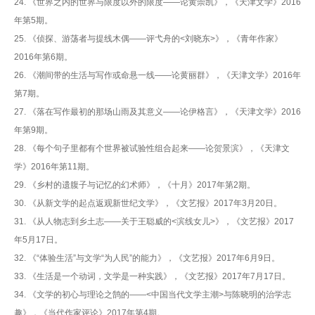
24. 《世界之内的世界与限度以外的限度——论黄崇凯》，《天津文学》2016
年第5期。
25. 《侦探、游荡者与提线木偶——评弋舟的<刘晓东>》，《青年作家》
2016年第6期。
26. 《潮间带的生活与写作或命悬一线——论黄丽群》，《天津文学》2016年
第7期。
27. 《落在写作最初的那场山雨及其意义——论伊格言》，《天津文学》2016
年第9期。
28. 《每个句子里都有个世界被试验性组合起来——论贺景滨》，《天津文
学》2016年第11期。
29. 《乡村的遗腹子与记忆的幻术师》，《十月》2017年第2期。
30. 《从新文学的起点返观新世纪文学》，《文艺报》2017年3月20日。
31. 《从人物志到乡土志——关于王聪威的<滨线女儿>》，《文艺报》2017
年5月17日。
32. 《“体验生活”与文学“为人民”的能力》，《文艺报》2017年6月9日。
33. 《生活是一个动词，文学是一种实践》，《文艺报》2017年7月17日。
34. 《文学的初心与理论之鹄的——<中国当代文学主潮>与陈晓明的治学志
趣》，《当代作家评论》2017年第4期。