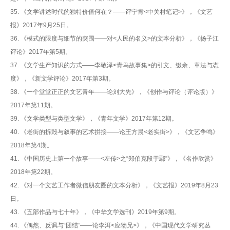
35. 《文学讲述时代的独特价值何在？——评宁肯<中关村笔记>》，《文艺
报》2017年9月25日。
36. 《模式的限度与细节的突围——对<人民的名义>的文本分析》，《扬子江
评论》2017年第5期。
37. 《文学生产知识的方式——李敬泽<青鸟故事集>的引文、缀余、章法与态
度》，《新文学评论》2017年第3期。
38. 《一个堂堂正正的文艺青年——论刘大先》，《创作与评论（评论版）》
2017年第11期。
39. 《文学类型与类型文学》，《青年文学》2017年第12期。
40. 《老街的拆毁与叙事的艺术拼接——论王方晨<老实街>》，《文艺争鸣》
2018年第4期。
41. 《中国历史上第一个故事——<左传>之“郑伯克段于鄢”》，《名作欣赏》
2018年第22期。
42. 《对一个文艺工作者微信朋友圈的文本分析》，《文艺报》2019年8月23
日。
43. 《五部作品与七十年》，《中华文学选刊》2019年第9期。
44. 《偶然、反讽与“团结”——论李洱<应物兄>》，《中国现代文学研究丛