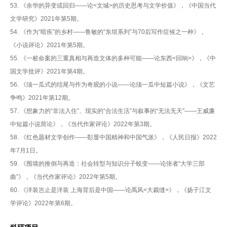
53. 《余华的异变或回归——论<文城>的历史思考与文学价值》，《中国当代
文学研究》2021年第5期。
54. 《作为“暗疾”的乡村——鲁敏的“东坝系列”与70后写作症候之一种》，
《小说评论》2021年第5期。
55. 《一桩命案的三重真相与再造文体的多种可能——论东西<回响>》，《中
国文学批评》2021年第4期。
56. 《须一瓜式的结尾与作为奇观的小说——论须一瓜中短篇小说》，《文艺
争鸣》2021年第12期。
57. 《想象力的“非法入住”、现实的“合法生活”与叙事的“无法无天”——王威廉
中短篇小说简论》，《当代作家评论》2022年第3期。
58. 《红色题材文学创作——彰显中国精神和中国气派》，《人民日报》2022
年7月1日。
59. 《围墙的推倒与再造：社会转型与知识分子蜕变——论张者“大学三部
曲”》，《当代作家评论》2022年第5期。
60. 《洋装岂止是洋装 上海背后是中国——论禹风<大裁缝>》，《扬子江文
学评论》2022年第6期。