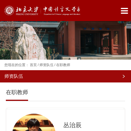
您现在的位置：
首页
/
师资队伍
/
在职教师
师资队伍
院
在职教师
系
概
况
丛治辰
师