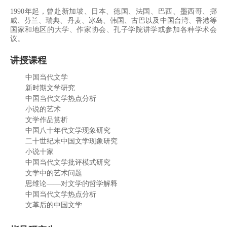
设
1990年起，曾赴新加坡、日本、德国、法国、巴西、墨西哥、挪
威、芬兰、瑞典、丹麦、冰岛、韩国、古巴以及中国台湾、香港等
国家和地区的大学、作家协会、孔子学院讲学或参加各种学术会
合
议。
作
讲授课程
交
中国当代文学
新时期文学研究
流
中国当代文学热点分析
小说的艺术
继
文学作品赏析
中国八十年代文学现象研究
续
二十世纪末中国文学现象研究
小说十家
教
中国当代文学批评模式研究
育
文学中的艺术问题
思维论——对文学的哲学解释
中国当代文学热点分析
文革后的中国文学