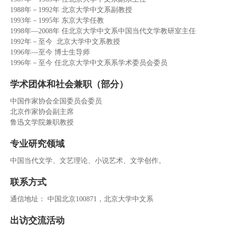
1988年－1992年 北京大学中文系副教授
学
1993年－1995年 东京大学任教
1998年—2008年 任北京大学中文系中国当代文学教研室主任
术
1992年－至今 北京大学中文系教授
1996年—至今 博士生导师
研
1996年－至今 任北京大学中文系系学术委员会委员
究
学术团体和社会兼职（部分）
学
中国作家协会全国委员会委员
北京作家协会副主席
生
鲁迅文学院兼职教授
发
专业研究领域
展
中国当代文学、文艺理论、小说艺术、文学创作。
党
联系方式
团
通信地址： 中国北京100871，北京大学中文系
建
出访交流活动