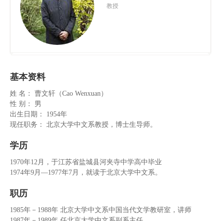
教授
资
队
伍
新
基本资料
姓 名： 曹文轩（Cao Wenxuan）
闻
性 别： 男
公
出生日期： 1954年
现任职务： 北京大学中文系教授，博士生导师。
告
学历
教
1970年12月，于江苏省盐城县河夹寺中学高中毕业
1974年9月—1977年7月，就读于北京大学中文系。
育
职历
教
1985年－1988年 北京大学中文系中国当代文学教研室，讲师
学
1987年－1989年 任北京大学中文系副系主任