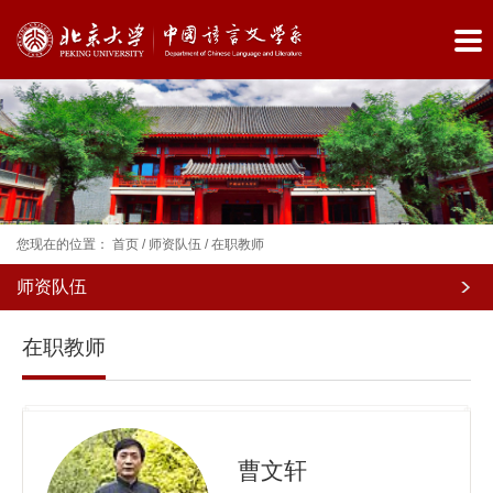
您现在的位置：
首页
/
师资队伍
/
在职教师
师资队伍
院
在职教师
系
概
况
曹文轩
师