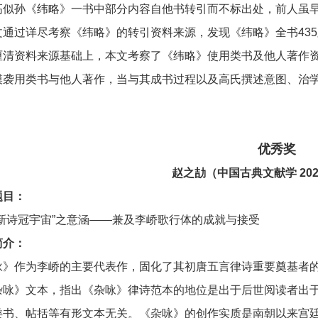
高似孙《纬略》一书中部分内容自他书转引而不标出处，前人虽
通过详尽考察《纬略》的转引资料来源，发现《纬略》全书435
厘清资料来源基础上，本文考察了《纬略》使用类书及他人著作
模袭用类书与他人著作，当与其成书过程以及高氏撰述意图、治
优秀奖
赵之劼
（中国古典文献学 20
题目：
“新诗冠宇宙”之意涵——兼及李峤歌行体的成就与接受
简介：
咏》作为李峤的主要代表作，固化了其初唐五言律诗重要奠基者
杂咏》文本，指出《杂咏》律诗范本的地位是出于后世阅读者出
类书、帖括等有形文本无关。《杂咏》的创作实质是南朝以来宫