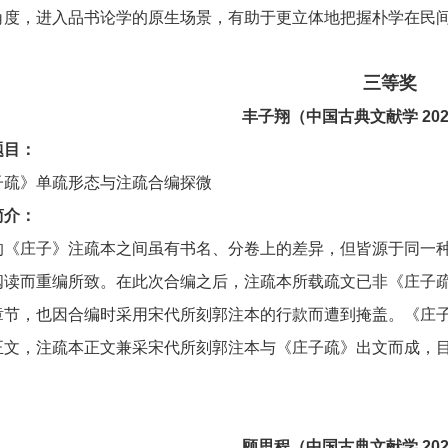
角度，进入品书论学的原生场景，有助于更立体地把握朴学在民
三等奖
丰子翔
（中国古典文献学 20
题目：
子疏》单疏形态与注疏合编探微
简介：
的《庄子》注疏本之间虽有书名、分卷上的差异，但皆源于同一
阅读而重编所致。在此次合编之后，注疏本所载疏文已非《庄子
章节，也因合编时采用宋代所刻郭注本的行款而遭到掩盖。《庄
正文，注疏本正文兼采宋代所刻郭注本与《庄子疏》出文而成，
顾思程
（中国古典文献学 20