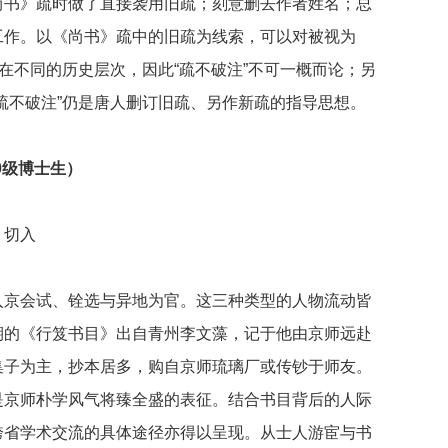
尚书》疏时做了直接袭用旧疏；刻意删去作者姓名；总
工作。以《尚书》疏中的旧疏为线索，可以对被视为
在不同的历史层次，因此“疏不破注”不可一概而论；另
疏不破注”仍是唐人删订旧疏、另作新疏的指导思想。
0级博士生）
》切入
入京会试、铨选与异地为官。这三种类型的人物流动皆
期的《行笈书目》出自青州李文藻，记于他由京师远赴
集子为主，抄本居多，购自京师琉璃厂或传钞于师友。
是京师朴学风气将臻全盛的表征。结合书目背后的人际
跨省学术交流的具体途径亦得以呈现。从士人游宦与书