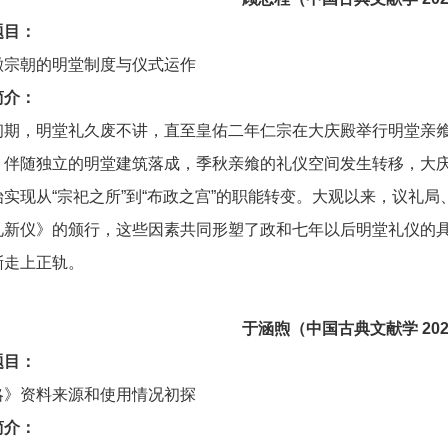
题目：
徽宗朝的明堂制度与仪式运作
简介：
初期，明堂礼久废不讲，直至皇佑二年仁宗在大庆殿举行明堂亲
，伴随独立的明堂建筑落成，季秋亲飨的礼仪空间发生转移，大
始实现从“宗祀之所”到“布政之宫”的职能转变。大观以来，议礼
礼新仪》的颁行，这些因素共同形塑了政和七年以后明堂礼仪的
渐走上正轨。
于涵煦
（中国古典文献学 20
题目：
略》资料来源和使用情况初探
简介：