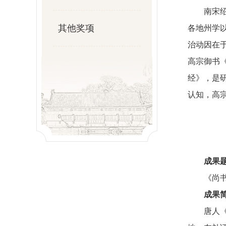
南宋
其他奖项
各地州学
治动因在
高宗御书
经》，是
认知，高宗
成果
《尚
成果
唐人