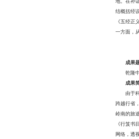
地。在补
结概括经
《五经正
一方面，
成果
乾隆
成果
由于
跨越行省
岭南的旅
《行笈书
网络，透