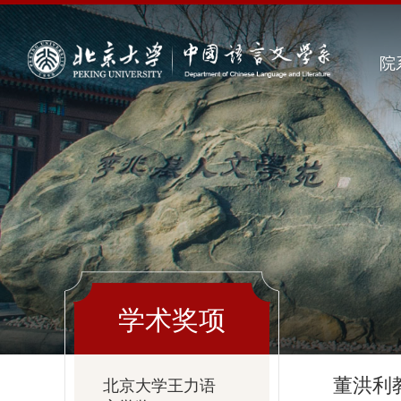
院
学术奖项
董洪利
北京大学王力语