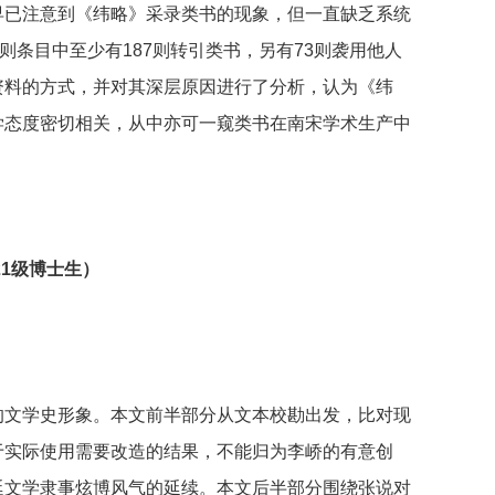
早已注意到《纬略》采录类书的现象，但一直缺乏系统
则条目中至少有187则转引类书，另有73则袭用他人
资料的方式，并对其深层原因进行了分析，认为《纬
学态度密切相关，从中亦可一窥类书在南宋学术生产中
21级博士生）
的文学史形象。本文前半部分从文本校勘出发，比对现
于实际使用需要改造的结果，不能归为李峤的有意创
廷文学隶事炫博风气的延续。本文后半部分围绕张说对