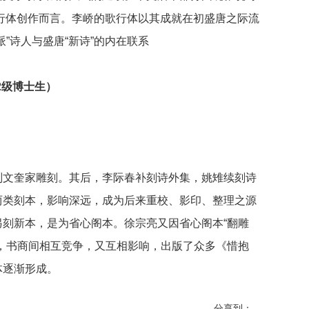
歌行体创作而言。李峤的歌行体以其成就在初盛唐之际流
”诗人与盛唐“新诗”的内在联系
2级博士生）
刘文奎家雕刻。其后，李际春补刻诗外集，姚雉续刻诗
两类刻本，影响深远，成为后来重校、影印、整理之源
刻新本，是为省心阁本。徐宗亮又因省心阁本“翻雕
，书商间相互竞争，又互相影响，出版了众多《惜抱
体逐渐形成。
分享到：