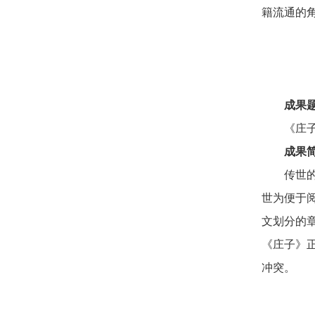
籍流通的
成果
《庄
成果
传世
世为便于
文划分的
《庄子》
冲突。