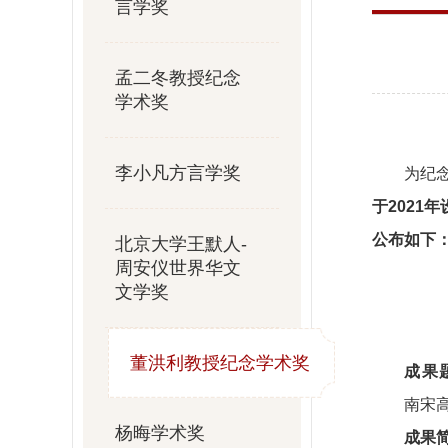
言学奖
孟二冬教授纪念
学术奖
李小凡方言学奖
为纪
于202
公布如下
北京大学王默人-
周安仪世界华文
文学奖
董洪利教授纪念学术奖
成果
南宋
杨晦学术奖
成果