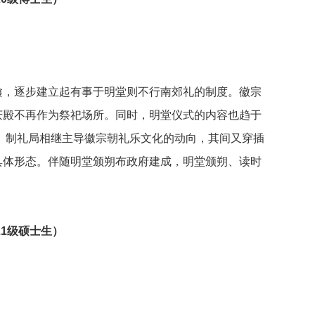
飨，逐步建立起有事于明堂则不行南郊礼的制度。徽宗
庆殿不再作为祭祀场所。同时，明堂仪式的内容也趋于
局、制礼局相继主导徽宗朝礼乐文化的动向，其间又穿插
具体形态。伴随明堂颁朔布政府建成，明堂颁朔、读时
21级硕士生）