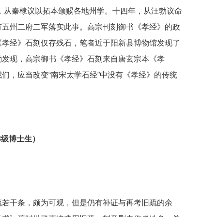
年，从秦棣议以拓本颁赐各地州学。十四年，从汪勃议命
有五州二府二军落实此事。高宗刊刻御书《孝经》的政
《孝经》石刻仅存残石，笔者近于阳新县博物馆发现了
勘发现，高宗御书《孝经》石刻来自唐玄宗本《孝
们，应当改变“南宋太学石经”中没有《孝经》的传统
8级博士生）
疏若干条，颇为可观，但是仍有补证与再考旧疏的余