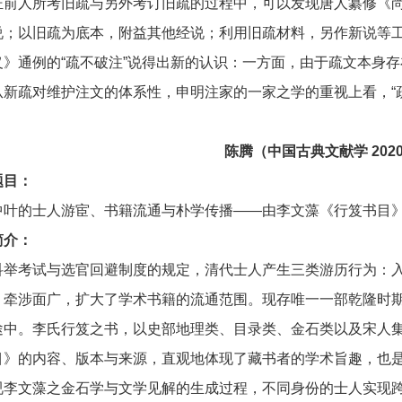
证前人所考旧疏与另外考订旧疏的过程中，可以发现唐人纂修《
说；以旧疏为底本，附益其他经说；利用旧疏材料，另作新说等
义》通例的“疏不破注”说得出新的认识：一方面，由于疏文本身存
从新疏对维护注文的体系性，申明注家的一家之学的重视上看，“
陈腾
（中国古典文献学 202
题目：
中叶的士人游宦、书籍流通与朴学传播——由李文藻《行笈书目
简介：
科举考试与选官回避制度的规定，清代士人产生三类游历行为：
，牵涉面广，扩大了学术书籍的流通范围。现存唯一一部乾隆时
途中。李氏行笈之书，以史部地理类、目录类、金石类以及宋人
目》的内容、版本与来源，直观地体现了藏书者的学术旨趣，也
视李文藻之金石学与文学见解的生成过程，不同身份的士人实现