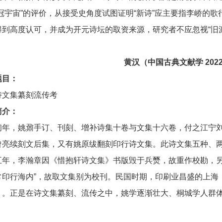
诗冠宇宙”的评价，从接受史角度试图证明“新诗”应主要指李峤的
到高度认可，并成为开元诗坛的取资来源，研究者不应忽视“旧派
黄汉
（中国古典文献学 202
题目：
诗文集纂刻流传考
简介：
初年，姚鼐手订、刊刻、增补诗集十卷与文集十六卷，付之江宁
曾亮续刻文后集，又有姚原绂翻刻印行诗文集。此诗文集五种、
五年，李瀚章因《惜抱轩诗文集》书版毁于兵燹，故重作校勘，另
常印行海内”，故取文集别为校刊。民国时期，印刷业昌盛的上海
》。正是在诗文集纂刻、流传之中，姚学逐渐壮大、桐城学人群