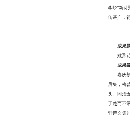
李峤“新
传甚广，得
成果
姚鼐
成果
嘉庆
后集，梅
头。同治
于楚而不
轩诗文集