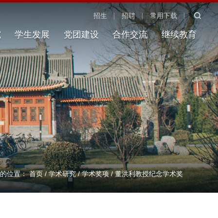
招生
招聘
常用下载
究
学生发展
党团建设
合作交流
继续教育
在的位置：
首页
/
学术研究
/
学术奖项
/
董洪利教授纪念学术奖