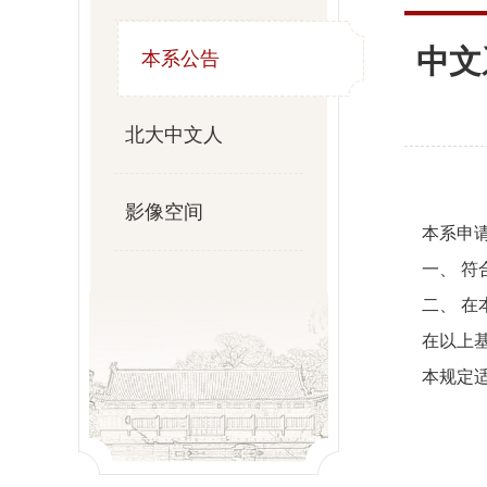
中文
本系公告
北大中文人
影像空间
本系申请
一、 符
二、 在本
在以上基
本规定适