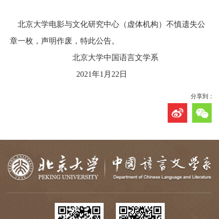
资
北京大学电影与文化研究中心（虚体机构）不慎遗失公
队
章一枚，声明作废，特此公告。
伍
北京大学中国语言文学系
2021年1月22日
新
闻
分享到：
公
告
教
育
教
学