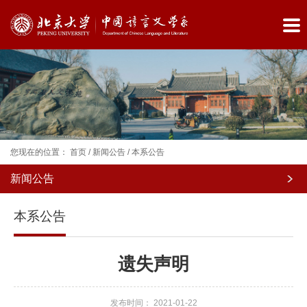
您现在的位置：
首页
/
新闻公告
/
本系公告
新闻公告
院
本系公告
系
概
遗失声明
况
师
发布时间： 2021-01-22