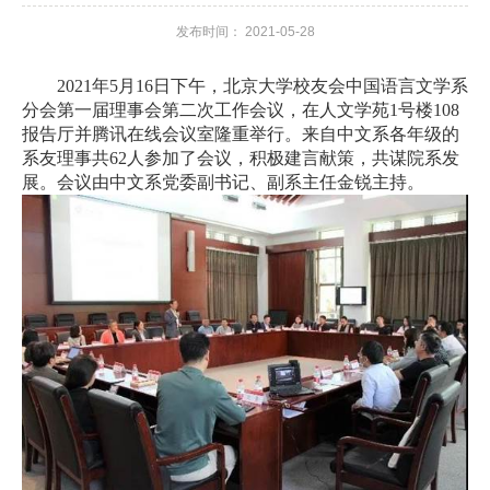
发布时间： 2021-05-28
资
队
2021年5月16日下午，北京大学校友会中国语言文学系
分会第一届理事会第二次工作会议，在人文学苑1号楼108
伍
报告厅并腾讯在线会议室隆重举行。来自中文系各年级的
系友理事共62人参加了会议，积极建言献策，共谋院系发
新
展。会议由中文系党委副书记、副系主任金锐主持。
闻
公
告
教
育
教
学