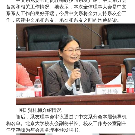
中文系党委书记贺桂梅教授向系友介绍了中文系分会
设
备案和相关工作情况。她表示，本次全体理事大会是中文
系系友工作的良好开端，今后中文系将全力支持系友会工
合
作，搭建中文系和系友、系友和系友之间的沟通桥梁。
作
交
流
继
续
教
育
图3 贺桂梅介绍情况
随后，系友理事会审议通过了中文系分会本届领导机
构名单。北京大学校友会副秘书长、校友工作办公室副主
任李存峰为与会常务理事颁发聘书。