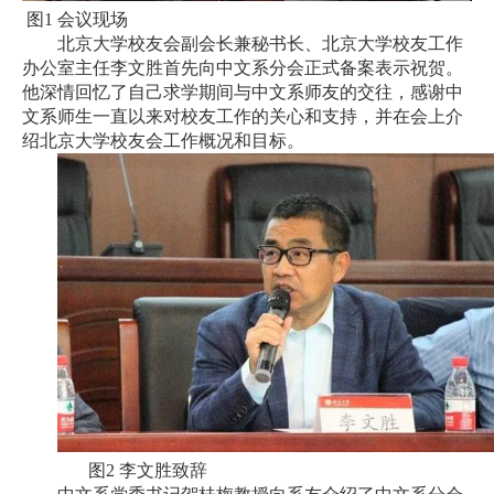
图1 会议现场
学
北京大学校友会副会长兼秘书长、北京大学校友工作
办公室主任李文胜首先向中文系分会正式备案表示祝贺。
术
他深情回忆了自己求学期间与中文系师友的交往，感谢中
文系师生一直以来对校友工作的关心和支持，并在会上介
研
绍北京大学校友会工作概况和目标。
究
学
生
发
展
党
团
图2 李文胜致辞
建