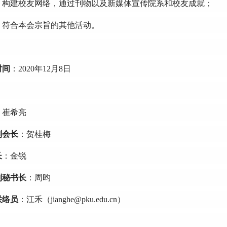
）构建校友网络，通过刊物以及新媒体宣传院系和校友成就；
）符合本会宗旨的其他活动。
时间
：2020年12月8日
：崔希亮
副会长
：贺桂梅
长
：金锐
副秘书长
：周昀
联络员
：江禾（jianghe@pku.edu.cn
）