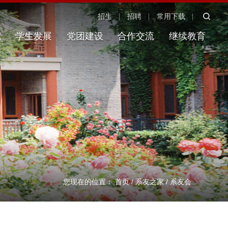
招生
招聘
常用下载
究
学生发展
党团建设
合作交流
继续教育
您现在的位置：
首页
/
系友之家
/
系友会