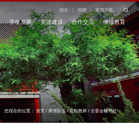
招生
招聘
常用下载
究
学生发展
党团建设
合作交流
继续教育
您现在的位置：
首页
/
师资队伍
/
在职教师
/
古委会秘书处