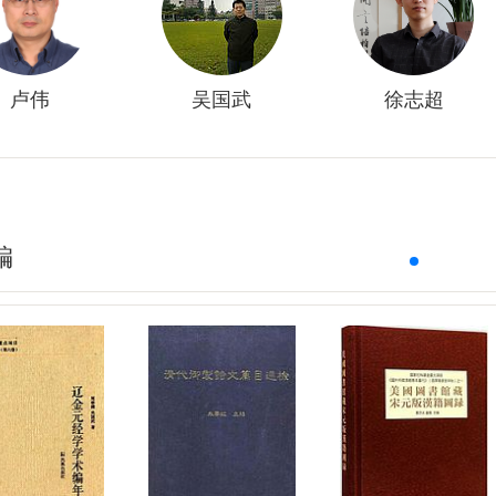
卢伟
吴国武
徐志超
编