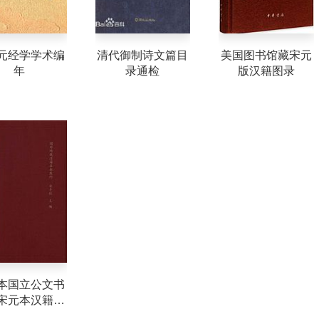
元经学学术编
清代御制诗文篇目
美国图书馆藏宋元
年
录通检
版汉籍图录
本国立公文书
宋元本汉籍选
（两个说明）