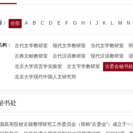
母：
A
B
C
D
E
F
G
H
I
J
K
L
M
N
全部
机构：
古代文学教研室
现代文学教研室
当代文学教研室
古典文献教研室
古代汉语教研室
现代汉语教研室
北京大学语言学实验室
古文字学教研室
古委会秘书
北京大学现代中国人文研究所
秘书处
国高等院校古籍整理研究工作委员会（简称“古委会”）成立于