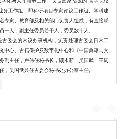
字化与人才培养工作，负责国家指拨的“高等院校
业务工作组，即科研项目专家评议工作组、学科建
名专家、教育部及相关部门负责人组成，有直接联
员一人，副主任委员若干人，委员数十人。
是古委会的常设办事机构，负责处理古委会日常工
究中心、古籍保护及数字化中心和《中国典籍与文
务副主任，卢伟任秘书长，顾永新、吴国武、王周
任，吴国武兼任古委会秘书处办公室主任。
书》（凤凰出版社再版时改名为《中华文史名著精
部藏宋元版汉籍选刊》《日本足利学校藏国宝及珍
文化研究丛书》等。