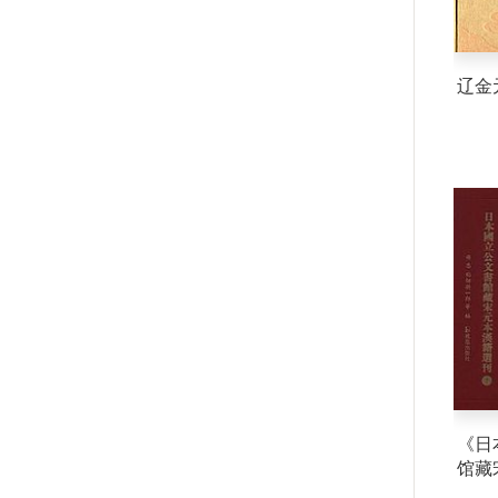
辽金
《日
馆藏
刊》