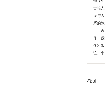
领导小
古籍人
设与人
系的教
古
作，设
化》杂
谊、李
古
选精译
稀汉籍
教师