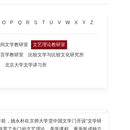
O
P
Q
R
S
T
U
V
W
X
Y
Z
民间文学教研室
文艺理论教研室
语言学教研室
比较文学与比较文化研究所
处
北京大学文学讲习所
前，姚永朴在京师大学堂中国文学门开设“文学研
设置了专门的文艺理论、美学课程，逐渐形成独立