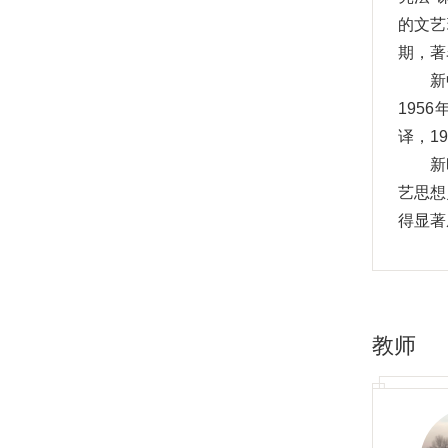
的文艺
期，著
新
195
译，1
新
艺思想
得显著
发展做
史》（
西方文
诗学研
教师
文论通
本
具有博
为国家