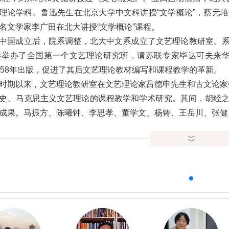
理论学科。鲁迅先生在北京大学中文科讲授“文学概论”，蔡元培
名文学家李广田在北大讲授“文学概论”课程。
中国成立后，院系调整，北大中文系成立了文艺理论教研室。系主
6年举办了全国第一个文艺理论研究班，请苏联专家毕达可夫来
958年出版，促进了其后文艺理论教材编写和课程教学的革新。
时期以来，文艺理论教研室在文艺理论家吕德申先生和古文论家
史、马克思主义文艺理论的课程教学和学术研究。其间，胡经之
成果。马振方、陈曦钟、李思孝、董学文、杨铸、王岳川、张健
出重要的贡献，推出了《杨晦文学论集》、《马克思主义文艺
张少康著）、《文学原理》（董学文著）、《聊斋艺术论》（马
论史》（李思孝著）、《中国古代绘画理论要旨》（杨铸著）、
究》（张健著）、《文心雕龙的传播与影响》（汪春泓著）、《
史》（周兴陆著）、《胡风研究》（王丽丽著）、《现代中国文
教研室开设文学原理、中国文学理论批评史、马克思主义文艺思
士和硕士授予权，招收文艺学、中国文学批评史（中国文论）、
和社会输送优秀的专业人才。