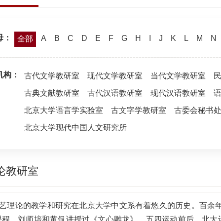
母：
A
B
C
D
E
F
G
H
I
J
K
L
M
N
全部
机构：
古代文学教研室
现代文学教研室
当代文学教研室
古典文献教研室
古代汉语教研室
现代汉语教研室
北京大学语言学实验室
古文字学教研室
古委会秘书
北京大学现代中国人文研究所
论教研室
艺理论的教学和研究在北京大学中文系有着悠久的历史。百余年
课程，刘师培和黄侃讲授过《文心雕龙》。五四运动前后，北大