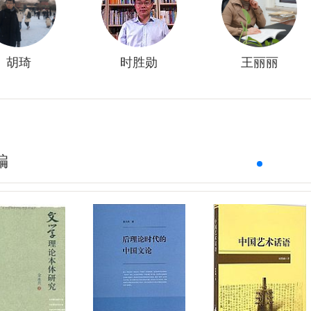
胡琦
时胜勋
王丽丽
编