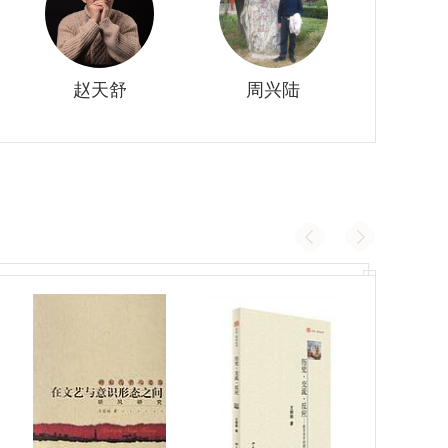
赵天舒
周兴陆