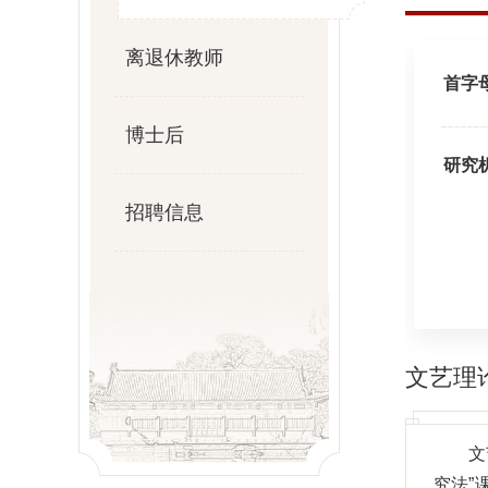
离退休教师
首字
博士后
研究
招聘信息
文艺理
文
究法”