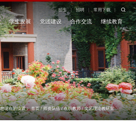
招生
招聘
常用下载
究
学生发展
党团建设
合作交流
继续教育
您现在的位置：
首页
/
师资队伍
/
在职教师
/
文艺理论教研室