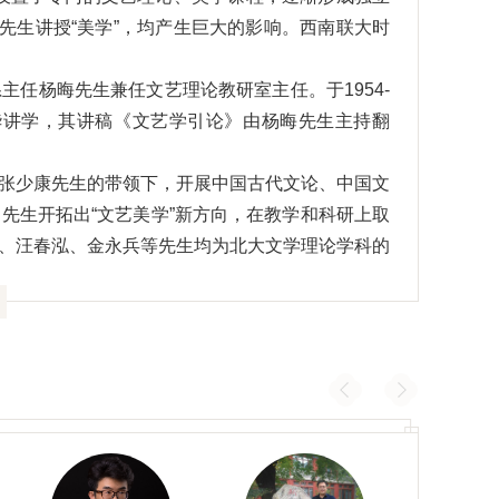
先生讲授“美学”，均产生巨大的影响。西南联大时
任杨晦先生兼任文艺理论教研室主任。于1954-
华讲学，其讲稿《文艺学引论》由杨晦先生主持翻
张少康先生的带领下，开展中国古代文论、中国文
先生开拓出“文艺美学”新方向，在教学和科研上取
、汪春泓、金永兵等先生均为北大文学理论学科的
理论发展史》（吕德坤等）、《中国文学理论批评
振方著）、《红楼疑思录》（陈曦钟著）、《简明
《当代西方最新文论教程》（王岳川著）、《清代
当代文学理论范畴导论》（金永兵等著）、《中国
论话语》（时胜勋著）等有广泛影响的学术著作。
想发展史、西方文学理论、文艺美学等主干课程；
文艺美学三个方向硕士、博士研究生，源源不断地