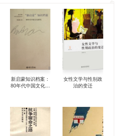
新启蒙知识档案：
女性文学与性别政
倾斜的文
80年代中国文化研
治的变迁
当代文学
究
的市场