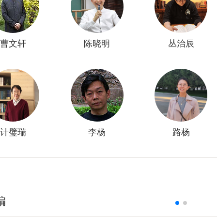
曹文轩
陈晓明
丛治辰
计璧瑞
李杨
路杨
编