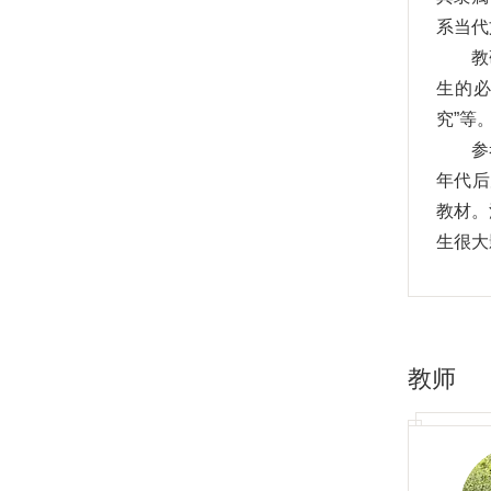
系当代
教
生的必
究”等
参
年代后
教材。
生很大
200
当
或缺的
教师