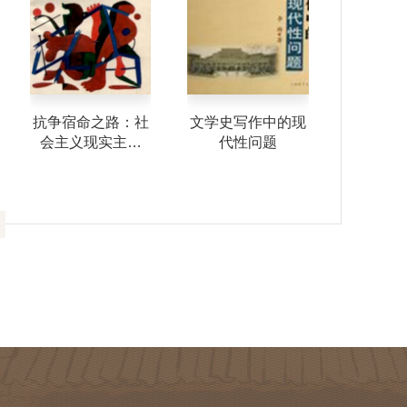
抗争宿命之路：社
文学史写作中的现
全球化与
会主义现实主义
代性问题
的
（1942-1976）研
究