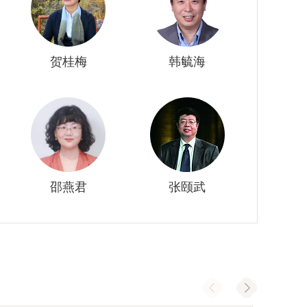
贺桂梅
韩毓海
邵燕君
张颐武