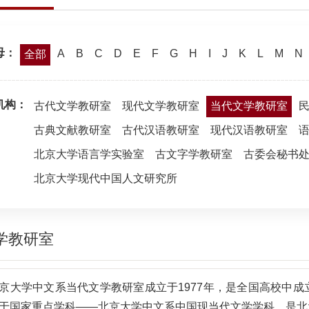
母：
A
B
C
D
E
F
G
H
I
J
K
L
M
N
全部
机构：
古代文学教研室
现代文学教研室
当代文学教研室
古典文献教研室
古代汉语教研室
现代汉语教研室
北京大学语言学实验室
古文字学教研室
古委会秘书
北京大学现代中国人文研究所
学教研室
京大学中文系当代文学教研室成立于1977年，是全国高校中
于国家重点学科——北京大学中文系中国现当代文学学科，是北